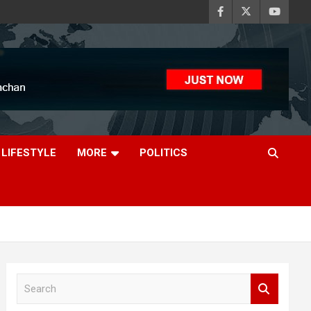
LIFESTYLE
MORE
POLITICS
S
e
a