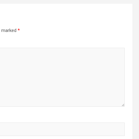
re marked
*