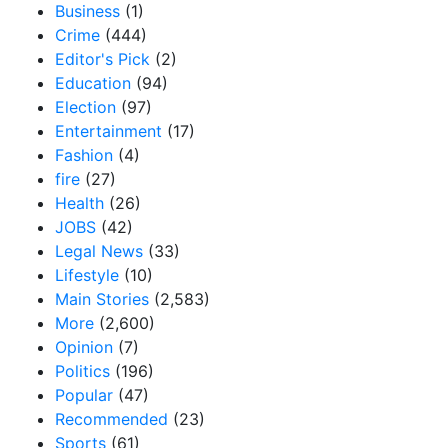
Business
(1)
Crime
(444)
Editor's Pick
(2)
Education
(94)
Election
(97)
Entertainment
(17)
Fashion
(4)
fire
(27)
Health
(26)
JOBS
(42)
Legal News
(33)
Lifestyle
(10)
Main Stories
(2,583)
More
(2,600)
Opinion
(7)
Politics
(196)
Popular
(47)
Recommended
(23)
Sports
(61)