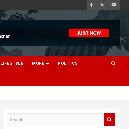
LIFESTYLE
MORE
POLITICS
S
e
a