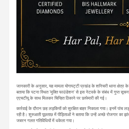
जानकारी के अनुसार, यह मामला योगापट्टी प्रखंड के शनिचरी थाना क्षेत्र क
बताया कि पटना स्थित ‘मुक्ति फाउंडेशन’ से इस नेटवर्क के संबंध में गुप्त
एएचटीयू के साथ मिलकर चिन्हित ठिकाने पर छापेमारी की गई।
कार्रवाई के दौरान छह लड़कियों को सुरक्षित बाहर निकाला गया। इनमें पांच ल
रही है। शुरुआती पूछताछ में पीड़िताओं ने बताया कि उन्हें अच्छे रोजगार का झां
जबरन गलत गतिविधियों में धकेला गया।