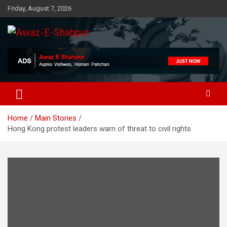
Skip
Friday, August 7, 2026
to
content
Awaz-E-Shahpur
Home
Main Stories
Hong Kong protest leaders warn of threat to civil rights