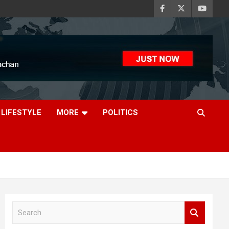
LIFESTYLE
MORE
POLITICS
S
e
a