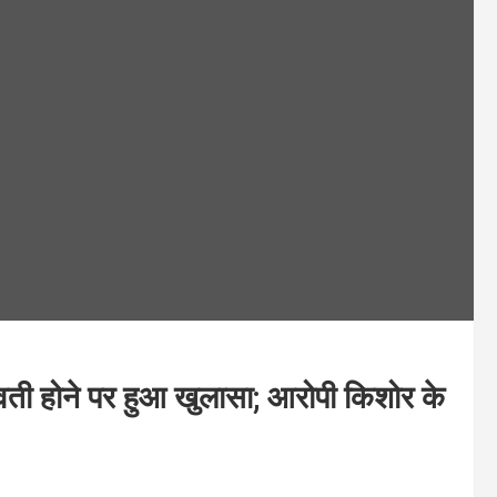
गर्भवती होने पर हुआ खुलासा; आरोपी किशोर के