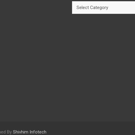
Categories
gned By
Shivhim Infotech