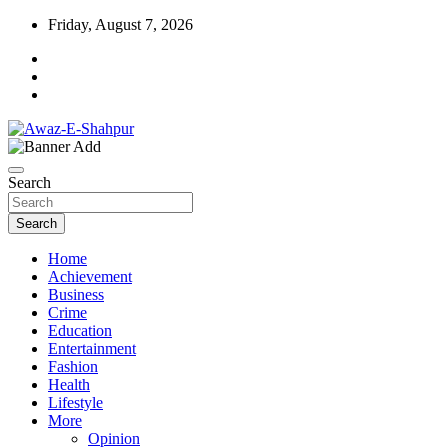
Skip
Friday, August 7, 2026
to
content
Awaz-E-Shahpur
Search
Search
Home
Achievement
Business
Crime
Education
Entertainment
Fashion
Health
Lifestyle
More
Opinion