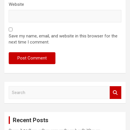
Website
Save my name, email, and website in this browser for the
next time I comment.
S
e
a
r
c
Recent Posts
h