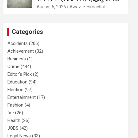
August 6, 2026
Awaz-e-Himachal
Categories
Accidents
(206)
Achievement
(32)
Business
(1)
Crime
(444)
Editor's Pick
(2)
Education
(94)
Election
(97)
Entertainment
(17)
Fashion
(4)
fire
(26)
Health
(26)
JOBS
(42)
Legal News
(33)