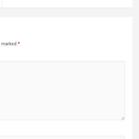
re marked
*