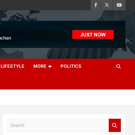
LIFESTYLE
MORE
POLITICS
S
e
a