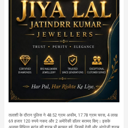
तलाशी के दौरान पुलिस ने 48.52 ग्राम अफीम, 17.78 ग्राम चरस, 4 लाख
69 हजार 120 रुपये नकद और 2 अमेरिकी डॉलर बरामद किए। इसके
अलावा विभिन्न ब्रांड की शराब भी बरामद हुई, जिसमें देसी और अंग्रेजी शराब