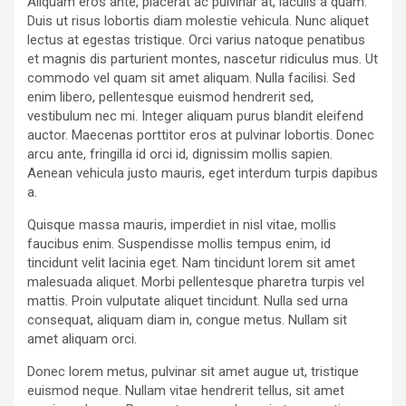
Aliquam eros ante, placerat ac pulvinar at, iaculis a quam.
Duis ut risus lobortis diam molestie vehicula. Nunc aliquet
lectus at egestas tristique. Orci varius natoque penatibus
et magnis dis parturient montes, nascetur ridiculus mus. Ut
commodo vel quam sit amet aliquam. Nulla facilisi. Sed
enim libero, pellentesque euismod hendrerit sed,
vestibulum nec mi. Integer aliquam purus blandit eleifend
auctor. Maecenas porttitor eros at pulvinar lobortis. Donec
arcu ante, fringilla id orci id, dignissim mollis sapien.
Aenean vehicula justo mauris, eget interdum turpis dapibus
a.
Quisque massa mauris, imperdiet in nisl vitae, mollis
faucibus enim. Suspendisse mollis tempus enim, id
tincidunt velit lacinia eget. Nam tincidunt lorem sit amet
malesuada aliquet. Morbi pellentesque pharetra turpis vel
mattis. Proin vulputate aliquet tincidunt. Nulla sed urna
consequat, aliquam diam in, congue metus. Nullam sit
amet aliquam orci.
Donec lorem metus, pulvinar sit amet augue ut, tristique
euismod neque. Nullam vitae hendrerit tellus, sit amet