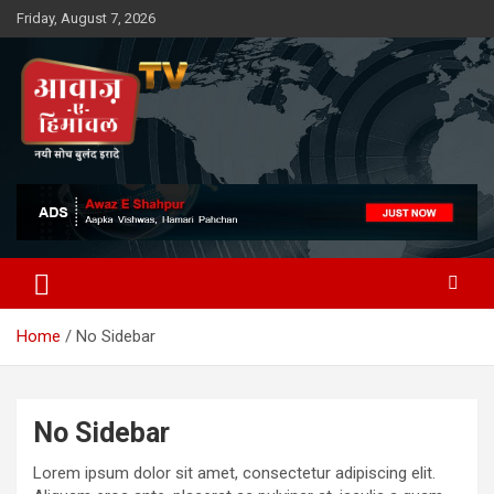
Skip
Friday, August 7, 2026
to
content
Awaz-E-Shahpur
Home
No Sidebar
No Sidebar
Lorem ipsum dolor sit amet, consectetur adipiscing elit.