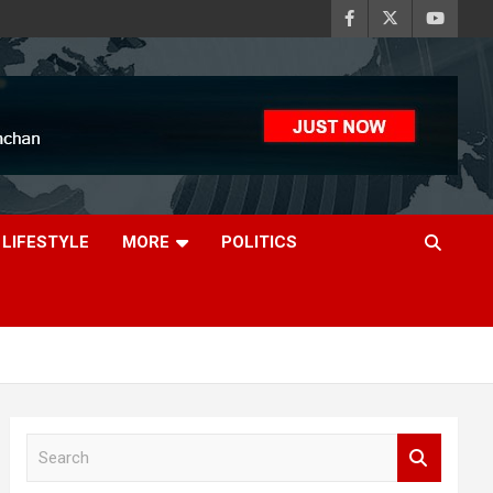
LIFESTYLE
MORE
POLITICS
S
e
a