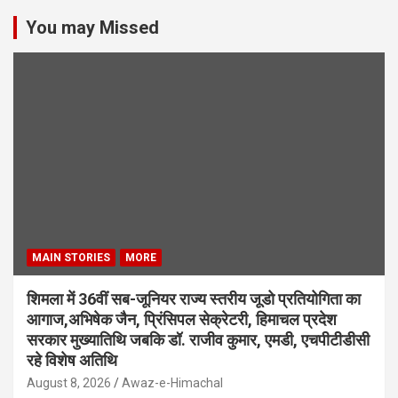
You may Missed
MAIN STORIES
MORE
शिमला में 36वीं सब-जूनियर राज्य स्तरीय जूडो प्रतियोगिता का
आगाज,अभिषेक जैन, प्रिंसिपल सेक्रेटरी, हिमाचल प्रदेश
सरकार मुख्यातिथि जबकि डॉ. राजीव कुमार, एमडी, एचपीटीडीसी
रहे विशेष अतिथि
August 8, 2026
Awaz-e-Himachal