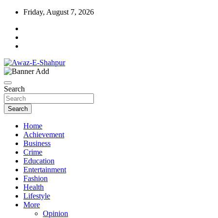
Skip
Friday, August 7, 2026
to
content
Awaz-E-Shahpur
Search
Search
Home
Achievement
Business
Crime
Education
Entertainment
Fashion
Health
Lifestyle
More
Opinion