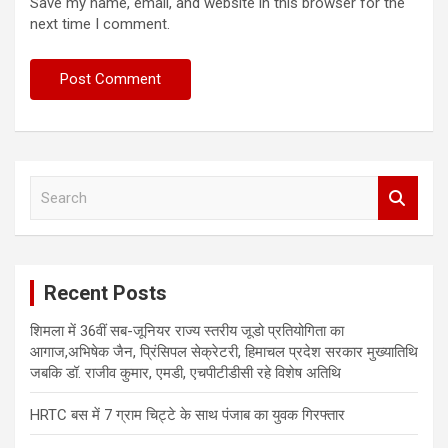
Save my name, email, and website in this browser for the
next time I comment.
S
e
a
r
c
Recent Posts
h
शिमला में 36वीं सब-जूनियर राज्य स्तरीय जूडो प्रतियोगिता का
आगाज,अभिषेक जैन, प्रिंसिपल सेक्रेटरी, हिमाचल प्रदेश सरकार मुख्यातिथि
जबकि डॉ. राजीव कुमार, एमडी, एचपीटीडीसी रहे विशेष अतिथि
HRTC बस में 7 ग्राम चिट्टे के साथ पंजाब का युवक गिरफ्तार