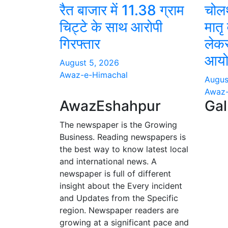
रैत बाजार में 11.38 ग्राम
चोलथ
चिट्टे के साथ आरोपी
मातृ
गिरफ्तार
लेकर
आयो
August 5, 2026
Awaz-e-Himachal
Augus
Awaz-
AwazEshahpur
Gal
The newspaper is the Growing
Business. Reading newspapers is
the best way to know latest local
and international news. A
newspaper is full of different
insight about the Every incident
and Updates from the Specific
region. Newspaper readers are
growing at a significant pace and