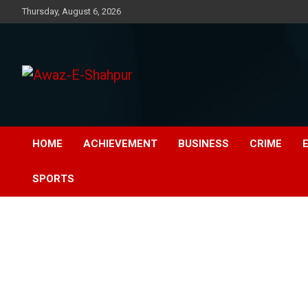
Skip
Thursday, August 6, 2026
to
content
Awaz-E-Shahpur
HOME
ACHIEVEMENT
BUSINESS
CRIME
SPORTS