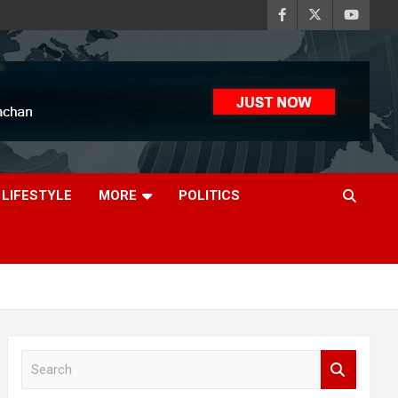
LIFESTYLE
MORE
POLITICS
S
e
a