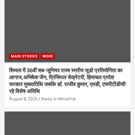
MAIN STORIES
MORE
शिमला में 36वीं सब-जूनियर राज्य स्तरीय जूडो प्रतियोगिता का
आगाज,अभिषेक जैन, प्रिंसिपल सेक्रेटरी, हिमाचल प्रदेश
सरकार मुख्यातिथि जबकि डॉ. राजीव कुमार, एमडी, एचपीटीडीसी
रहे विशेष अतिथि
August 8, 2026
Awaz-e-Himachal