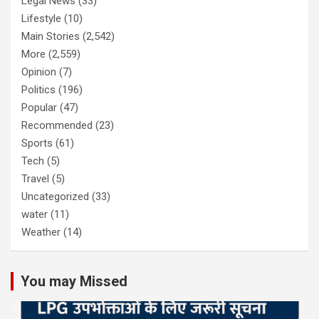
Legal News
(33)
Lifestyle
(10)
Main Stories
(2,542)
More
(2,559)
Opinion
(7)
Politics
(196)
Popular
(47)
Recommended
(23)
Sports
(61)
Tech
(5)
Travel
(5)
Uncategorized
(33)
water
(11)
Weather
(14)
You may Missed