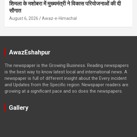
शिमला के मशोबरा में मुख्यमंत्री ने विकास परियोजनाओं की दी
सौगात
August 6, 2026
Awaz-e-Himachal
AwazEshahpur
The newspaper is the Growing Business. Reading newspapers
is the best way to know latest local and international news. A
newspaper is full of different insight about the Every incident
and Updates from the Specific region. Newspaper readers are
growing at a significant pace and so does the newspapers.
Gallery