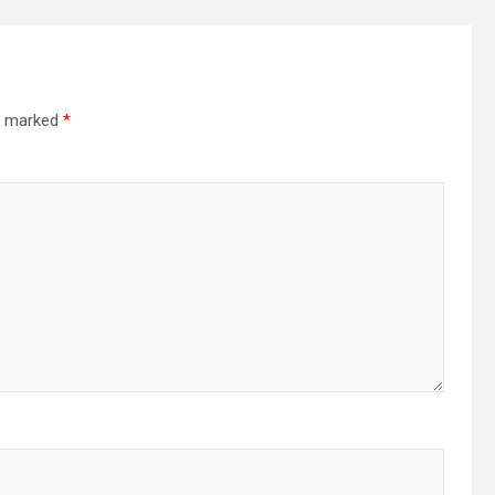
re marked
*