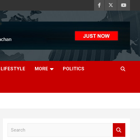
LIFESTYLE
MORE
POLITICS
S
e
a