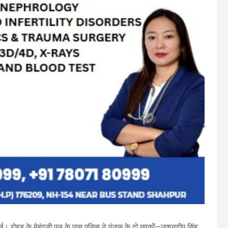
। रोहड़ू के मेहंदली पुल के पास पुलिस ने पंजाब के दो युवकों—जशनदीप सिंह