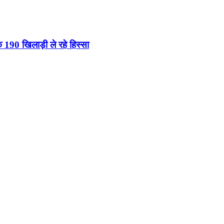
े 190 खिलाड़ी ले रहे हिस्सा