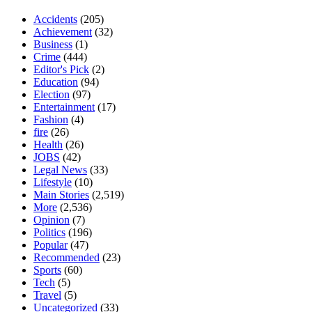
Accidents
(205)
Achievement
(32)
Business
(1)
Crime
(444)
Editor's Pick
(2)
Education
(94)
Election
(97)
Entertainment
(17)
Fashion
(4)
fire
(26)
Health
(26)
JOBS
(42)
Legal News
(33)
Lifestyle
(10)
Main Stories
(2,519)
More
(2,536)
Opinion
(7)
Politics
(196)
Popular
(47)
Recommended
(23)
Sports
(60)
Tech
(5)
Travel
(5)
Uncategorized
(33)