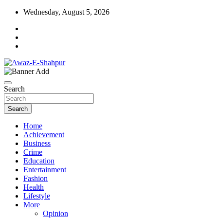
Skip
Wednesday, August 5, 2026
to
content
Awaz-E-Shahpur
Search
Search
Home
Achievement
Business
Crime
Education
Entertainment
Fashion
Health
Lifestyle
More
Opinion