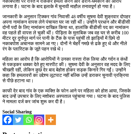
नकाबपोशों पर रास्ते में रोककर हमला करने और डराने-धमकाने का आरोप
लगाया है। घटना के बाद इलाके में चुनावी माहौल तनावपूर्ण हो गया है।
जानकारी के अनुसार टिक्कर गांव निवासी 48 वर्षीय सुषमा देवी शुक्रवार दोपहर
अपना नामांकन वापस लेने पंचायत घर जा रही थीं। उन्होंने प्रधान और बीडीसी
दोनों पदों के लिए नामांकन दाखिल किया था, हालांकि बीडीसी पद का नामांकन
वह पहले ही वापस ले चुकी थीं। पीड़िता के मुताबिक जब वह घर से करीब 100
मीटर दूर दुर्गापुर मार्ग पर पानी के टैंक के पास पहुंचीं तो झाड़ियों में छिपे दो
नकाबपोश अचानक सामने आ गए। दोनों ने चेहरे गमछे से ढके हुए थे और नीले
रंग के प्लास्टिक के जूते पहन रखे थे।
महिला का आरोप है कि आरोपियों ने उनका रास्ता रोक लिया और गर्दन व कंधों
से पकड़कर धक्का देते हुए मारपीट की। सुषमा देवी के अनुसार वह मदद के लिए
चीखती रहीं, लेकिन कुछ देर बाद बेहोश होकर सड़क किनारे गिर गईं। उन्होंने
कहा कि हमलावरों का उद्देश्य लूटपाट नहीं बल्कि उन्हें डराकर चुनावी प्रक्रिया
से पीछे हटाना था।
काफी देर बाद गांव के एक व्यक्ति के फोन आने पर महिला को होश आया, जिसके
बाद उन्हें उपचार के लिए मशोबरा अस्पताल पहुंचाया गया। घटना के बाद पुलिस
ने मामला दर्ज कर जांच शुरू कर दी है।
Social Sharing